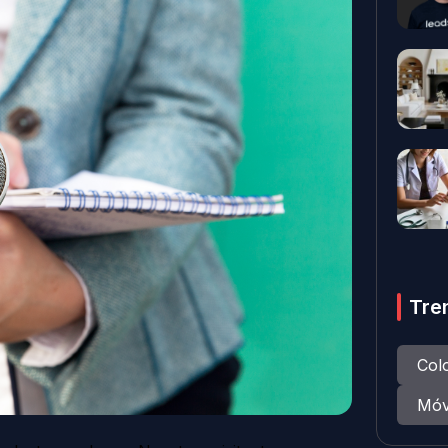
Tre
Col
Móv