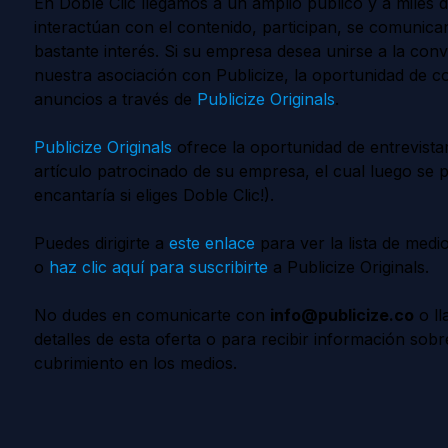
En Doble Clic llegamos a un amplio público y a miles d
interactúan con el contenido, participan, se comunica
bastante interés. Si su empresa desea unirse a la con
nuestra asociación con Publicize, la oportunidad de con
anuncios a través de
Publicize Originals
.
Publicize Originals
ofrece la oportunidad de entrevistar
artículo patrocinado de su empresa, el cual luego se 
encantaría si eliges Doble Clic!).
Puedes dirigirte a
este enlace
para ver la lista de medi
o
haz clic aquí para suscribirte
a Publicize Originals.
No dudes en comunicarte con
info@publicize.co
o ll
detalles de esta oferta o para recibir información so
cubrimiento en los medios.