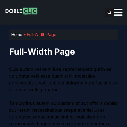
Home
»
Full-Width Page
Full-Width Page
Quis autem vel eum iure reprehenderit qui in ea
voluptate velit esse quam nihil molestiae
consequatur, vel illum qui dolorem eum fugiat quo
voluptas nulla pariatur.
Temporibus autem quibusdam et aut officiis debitis
aut rerum necessitatibus saepe eveniet ut et
voluptates repudiandae sint et molestiae non
recusandae. Itaque earum rerum hic tenetur a