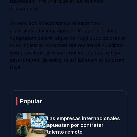
laboriosam, nisi ut aliquid ex ea commodi
consequatur.
At vero eos et accusamus et iusto odio
dignissimos ducimus qui blanditiis praesentium
voluptatum deleniti atque corrupti quos dolores et
quas molestias excepturi sint occaecati cupiditate
non provident, similique sunt in culpa qui officia
deserunt mollitia animi, id est laborum et dolorum
fuga.
Popular
Las empresas internacionales
apuestan por contratar
talento remoto