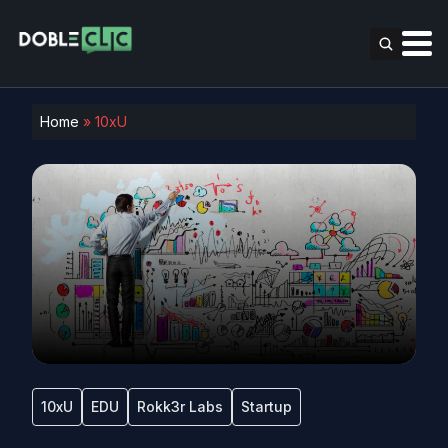
Home
»
10xU
10xU
EDU
Rokk3r Labs
Startup