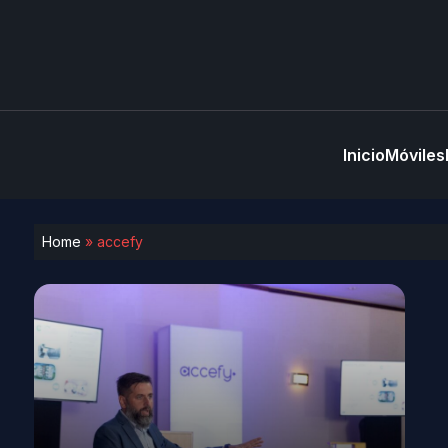
Inicio
Móviles
Home
»
accefy