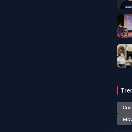
Tre
Col
Móv