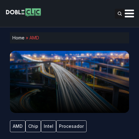
Home
»
AMD
AMD
Chip
Intel
Procesador