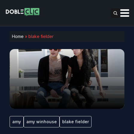
Home
»
blake fielder
amy
amy winhouse
blake fielder