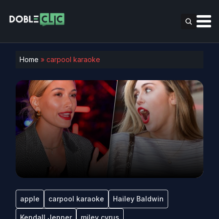
Home
»
carpool karaoke
apple
carpool karaoke
Hailey Baldwin
Kendall Jenner
miley cyrus