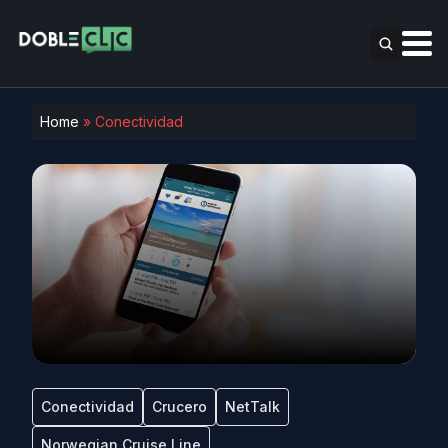
Home
»
Conectividad
Conectividad
Crucero
NetTalk
Norwegian Cruise Line