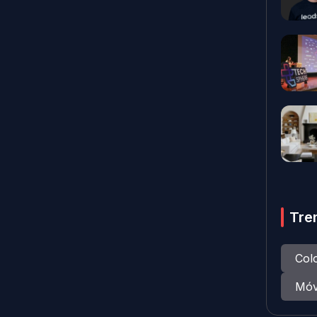
Tre
Col
Móv