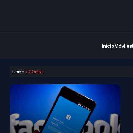
Inicio
Móviles
Home
»
COntrol