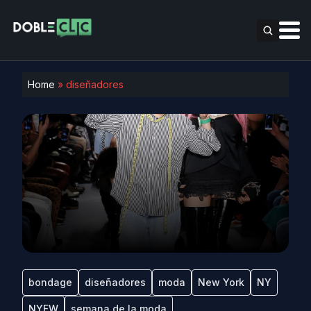
Home
»
diseñadores
bondage
diseñadores
moda
New York
NY
NYFW
semana de la moda