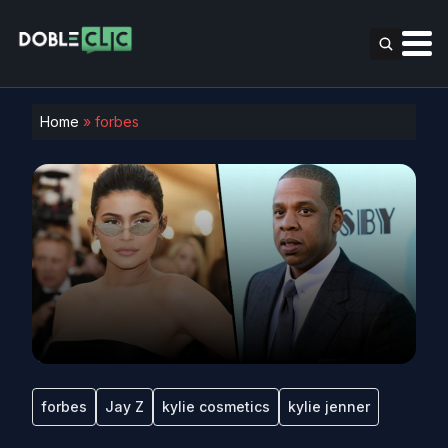
Home
»
forbes
forbes
Jay Z
kylie cosmetics
kylie jenner