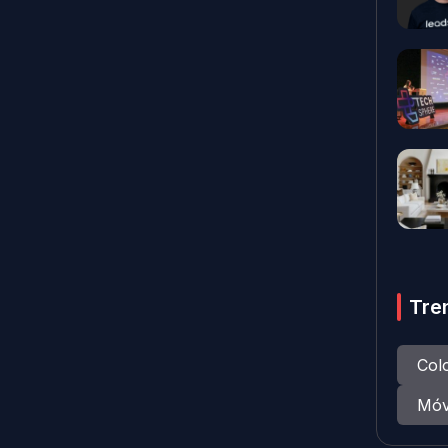
Tre
Col
Móv