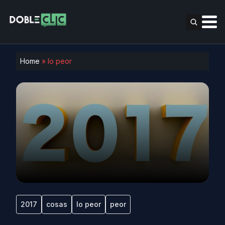
Home
»
lo peor
2017
cosas
lo peor
peor