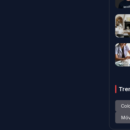
Tre
Col
Móv