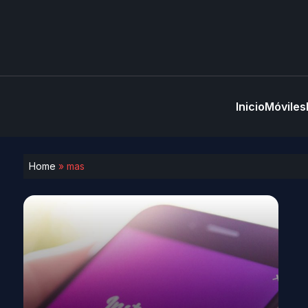
Inicio
Móviles
Home
»
mas