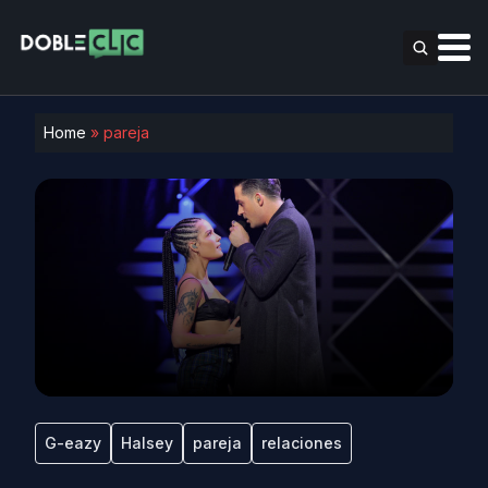
Home
»
pareja
G-eazy
Halsey
pareja
relaciones