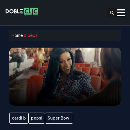
Home
»
pepsi
cardi b
pepsi
Super Bowl