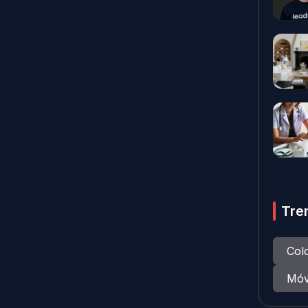
Tre
Col
Móv