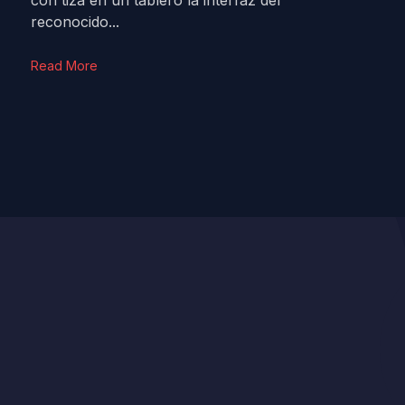
con tiza en un tablero la interfaz del
reconocido...
Read More