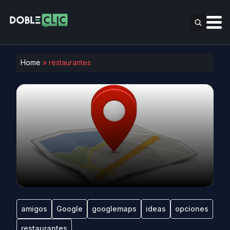
Home
»
restaurantes
amigos
Google
googlemaps
ideas
opciones
restaurantes