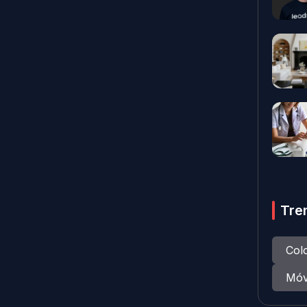
Tre
Col
Móv