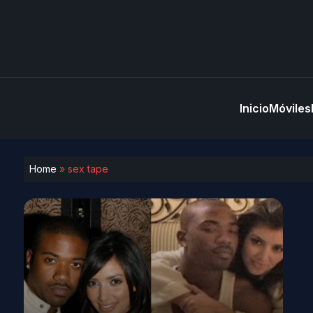
Inicio
Móviles
Home
»
sex tape