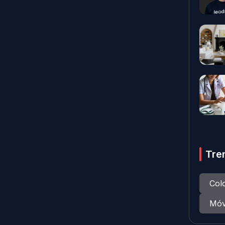
Tre
Col
Móv