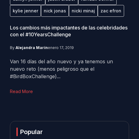
kylie jenner
nick jonas
nicki minaj
zac efron
Los cambios más impactantes de las celebridades
con el #10YearsChallenge
By
Alejandra Marín
enero 17, 2019
Van 16 días del año nuevo y ya tenemos un
nuevo reto (menos peligroso que el
#BirdBoxChallenge)...
Read More
Popular