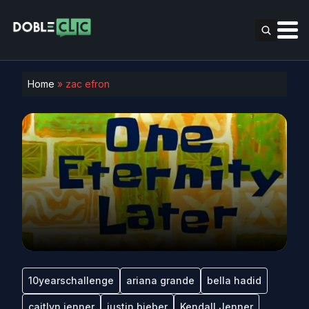
Home
»
zac efron
10yearschallenge
ariana grande
bella hadid
caitlyn jenner
justin bieber
Kendall Jenner