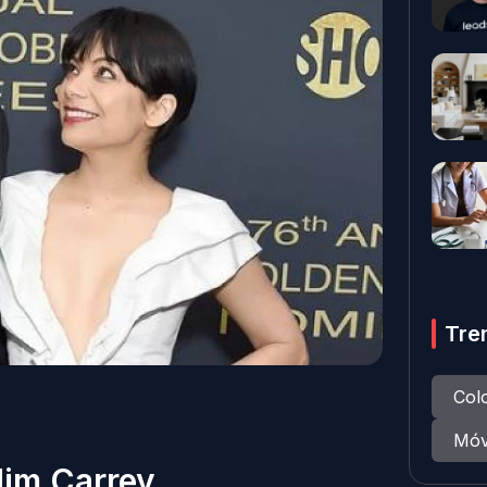
Tre
Col
Móv
Jim Carrey