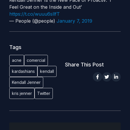
Feel Great on the Inside and Out’
https://t.co/wuuu6sllfT
— People (@people)
January 7, 2019
Tags
acne
comercial
Share This Post
kardashians
kendall
Kendall Jenner
kris jenner
Twitter