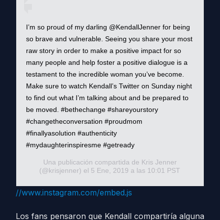
I’m so proud of my darling @KendallJenner for being
so brave and vulnerable. Seeing you share your most
raw story in order to make a positive impact for so
many people and help foster a positive dialogue is a
testament to the incredible woman you’ve become.
Make sure to watch Kendall’s Twitter on Sunday night
to find out what I’m talking about and be prepared to
be moved. #bethechange #shareyourstory
#changetheconversation #proudmom
#finallyasolution #authenticity
#mydaughterinspiresme #getready
Una publicación compartida de
Kris Jenner
(@krisjenner) el
5 Ene, 2019 a las 10:01 PST
//www.instagram.com/embed.js
Los fans pensaron que Kendall compartiría alguna