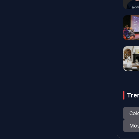
Tre
Col
Móv