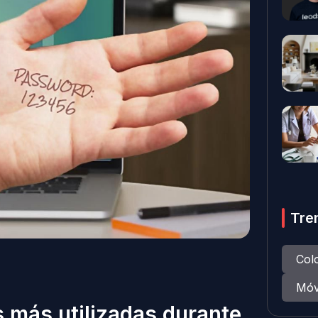
Tre
Col
Móv
 más utilizadas durante