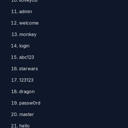
iloveyou
admin
welcome
monkey
login
abc123
starwars
123123
dragon
passw0rd
master
hello