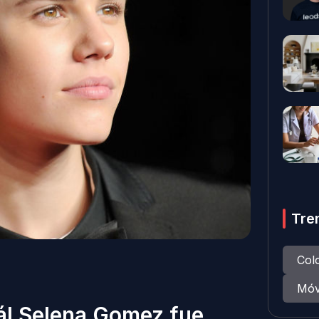
Tre
Col
Móv
uál Selena Gomez fue