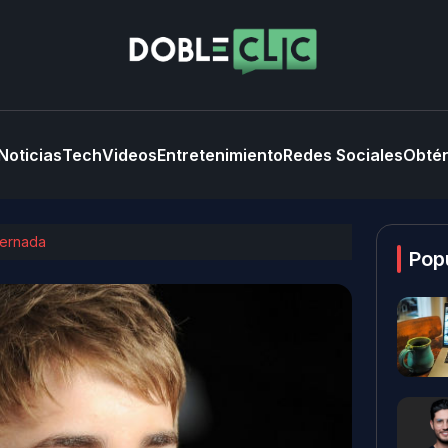
Noticias
Tech
Videos
Entretenimiento
Redes Sociales
Obtén
ternada
Pop