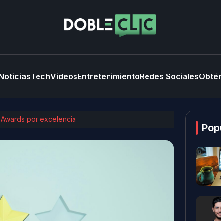
Noticias
Tech
Videos
Entretenimiento
Redes Sociales
Obtén
l Awards por excelencia
Pop