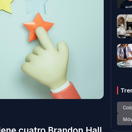
Tre
Col
Móv
iene cuatro Brandon Hall