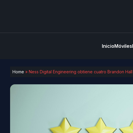
Inicio
Móviles
Home
»
Ness Digital Engineering obtiene cuatro Brandon Hal