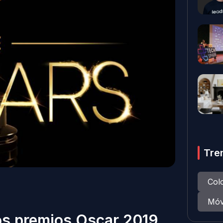
Tre
Col
Móv
os premios Oscar 2019