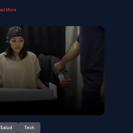
ad More
Salud
Tech