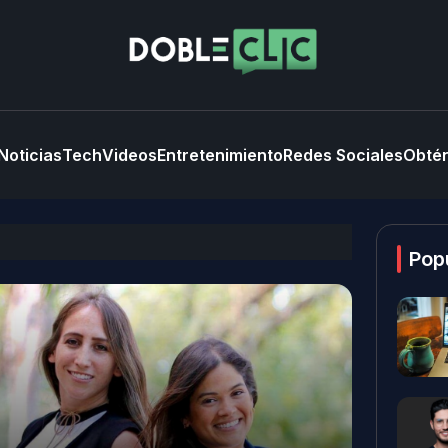
Noticias
Tech
Videos
Entretenimiento
Redes Sociales
Obtén
Pop