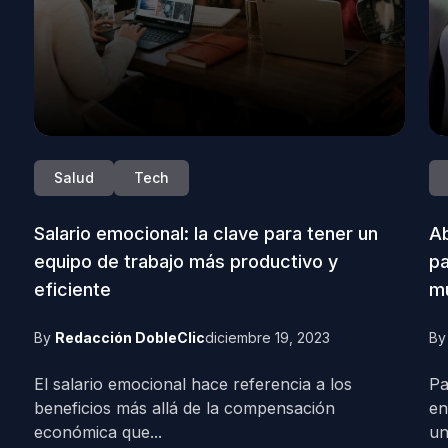
Salud
Tech
Salario emocional: la clave para tener un
Ab
equipo de trabajo más productivo y
pa
eficiente
mu
By
Redacción DobleClic
diciembre 19, 2023
B
El salario emocional hace referencia a los
Pa
beneficios más allá de la compensación
en
económica que...
un.