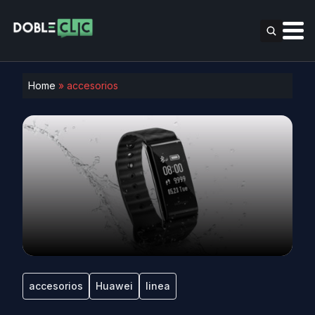
Home
»
accesorios
accesorios
Huawei
linea