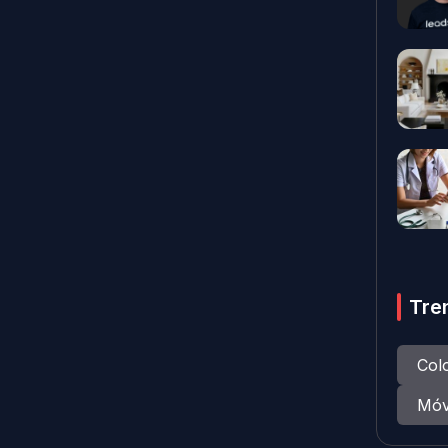
Tre
Col
Móv