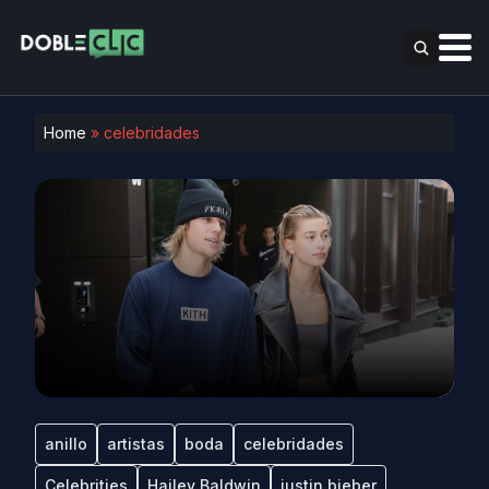
Home
»
celebridades
anillo
artistas
boda
celebridades
Celebrities
Hailey Baldwin
justin bieber