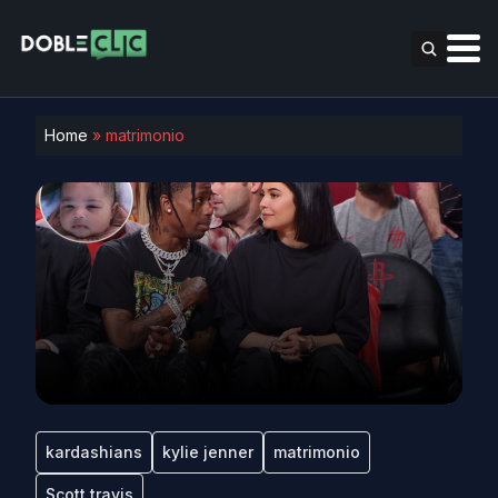
Home
»
matrimonio
kardashians
kylie jenner
matrimonio
Scott travis