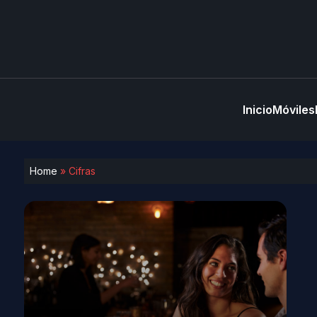
Inicio
Móviles
Home
»
Cifras