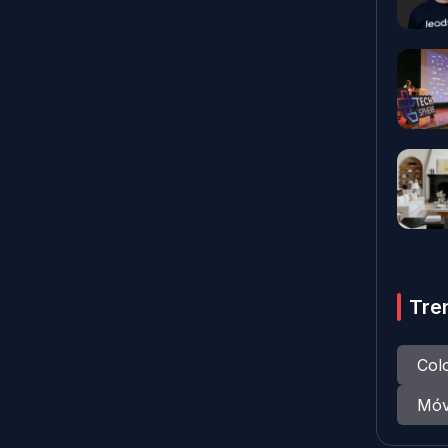
Tre
Col
Móv