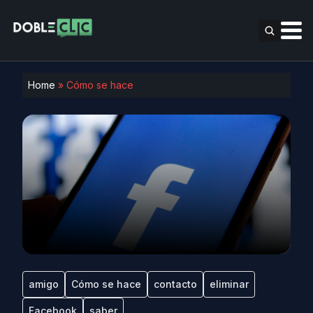
Home
»
Cómo se hace
amigo
Cómo se hace
contacto
eliminar
Facebook
saber