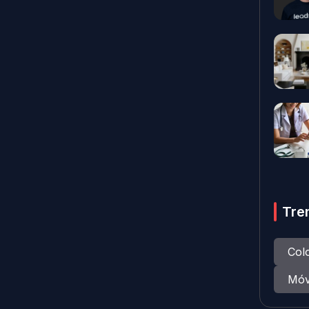
Tre
Col
Móv