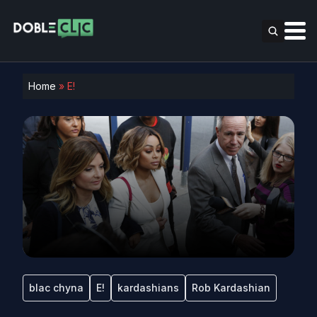
Home
»
E!
blac chyna
E!
kardashians
Rob Kardashian