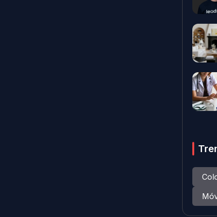
Tre
Col
Móv