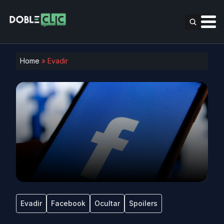
Home
»
Evadir
Evadir
Facebook
Ocultar
Spoilers