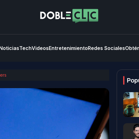
Noticias
Tech
Videos
Entretenimiento
Redes Sociales
Obtén
lers
Pop