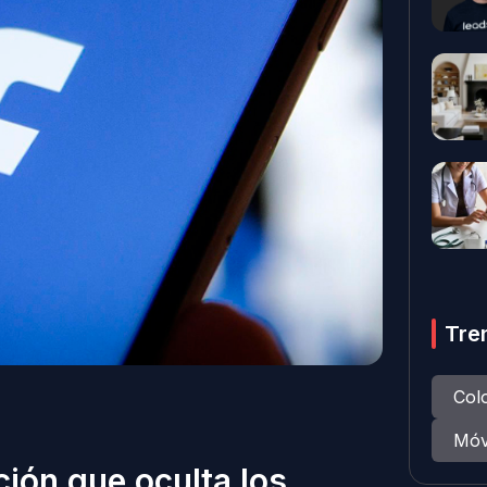
Tre
Col
Móv
ión que oculta los