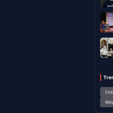
Tre
Col
Móv