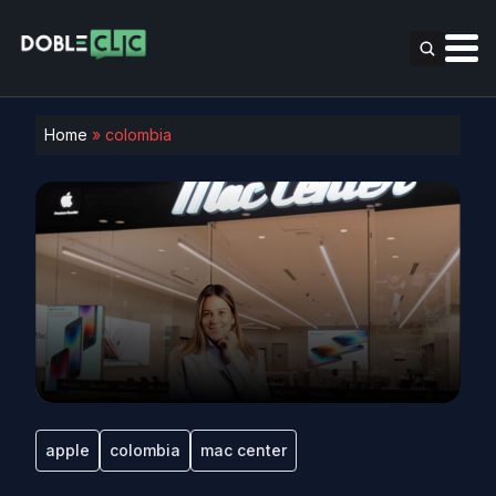
Home
»
colombia
apple
colombia
mac center