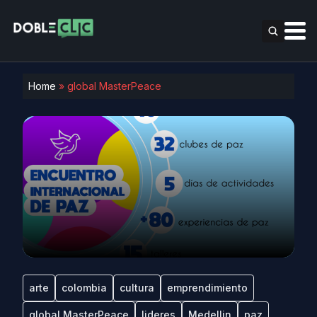
Home
»
global MasterPeace
arte
colombia
cultura
emprendimiento
global MasterPeace
lideres
Medellin
paz