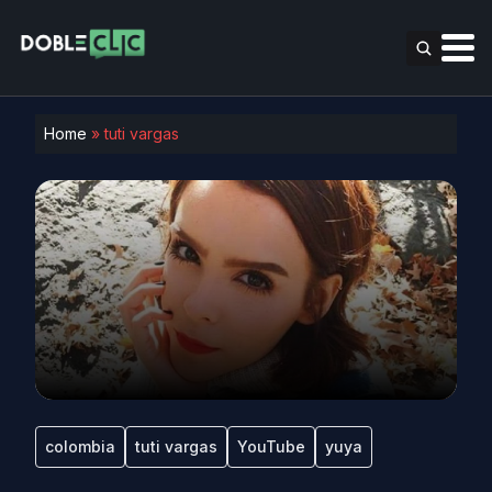
Home
»
tuti vargas
colombia
tuti vargas
YouTube
yuya