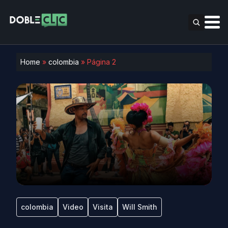
Home
»
colombia
»
Página 2
colombia
Video
Visita
Will Smith