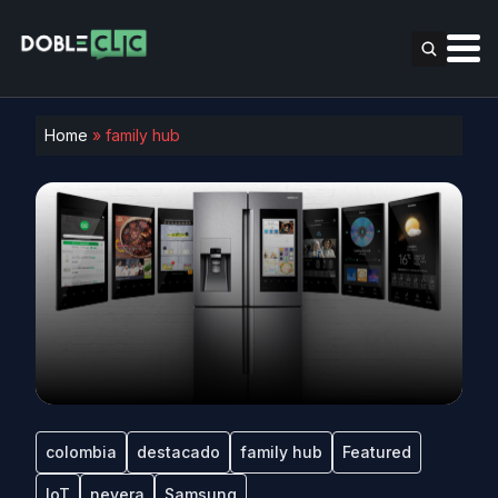
Home
»
family hub
colombia
destacado
family hub
Featured
IoT
nevera
Samsung