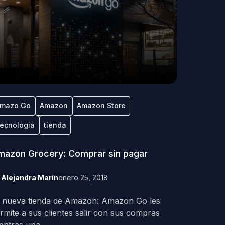
mazo Go
Amazon
Amazon Store
ecnologia
tienda
azon Grocery: Comprar sin pagar
y
Alejandra Marín
enero 25, 2018
 nueva tienda de Amazon: Amazon Go les
rmite a sus clientes salir con sus compras