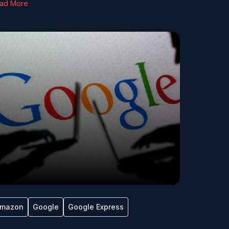
ad More
mazon
Google
Google Express