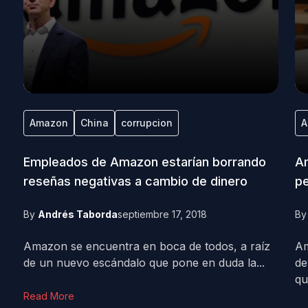
Amazon
China
corrupcion
A
Empleados de Amazon estarían borrando
Am
reseñas negativas a cambio de dinero
pe
By
Andrés Taborda
septiembre 17, 2018
B
Amazon se encuentra en boca de todos, a raíz
Am
de un nuevo escándalo que pone en duda la...
de
qu
Read More