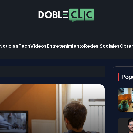
Noticias
Tech
Videos
Entretenimiento
Redes Sociales
Obtén
Pop