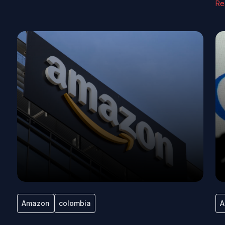
Re
Amazon
colombia
A