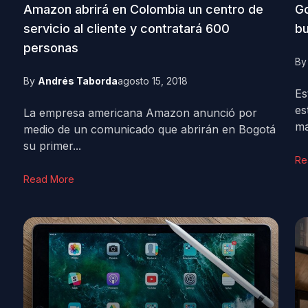
Amazon abrirá en Colombia un centro de
Go
servicio al cliente y contratará 600
b
personas
B
By
Andrés Taborda
agosto 15, 2018
Es
es
La empresa americana Amazon anunció por
ma
medio de un comunicado que abrirán en Bogotá
su primer...
Re
Read More