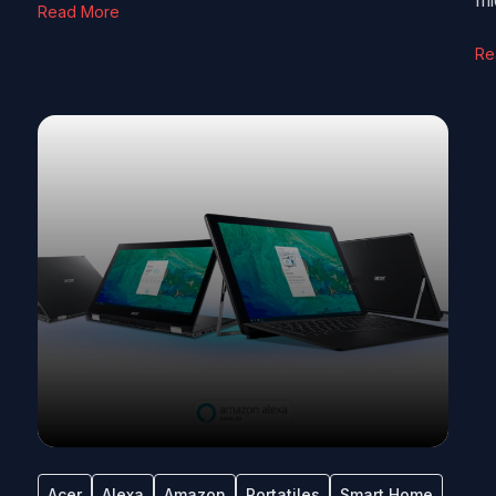
mi
Read More
Re
Acer
Alexa
Amazon
Portatiles
Smart Home