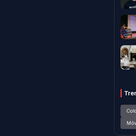
Tre
Col
Móv