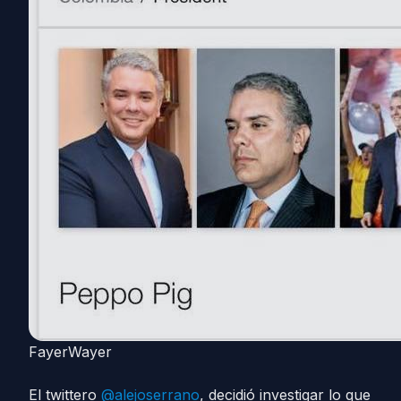
FayerWayer
El twittero
@alejoserrano
, decidió investigar lo que