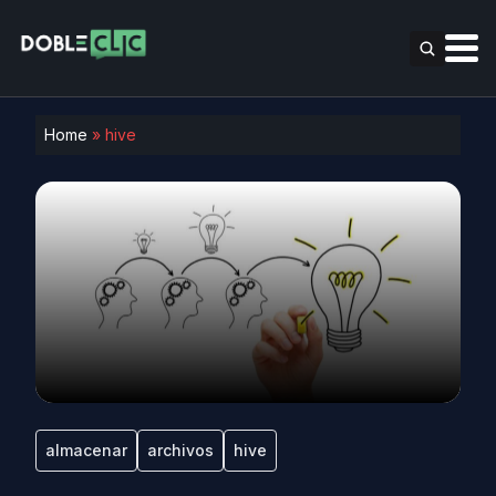
Home
»
hive
almacenar
archivos
hive